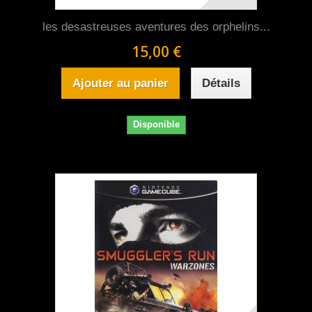
les desastreuses aventures des orphelins...
15,00 €
Ajouter au panier
Détails
Disponible