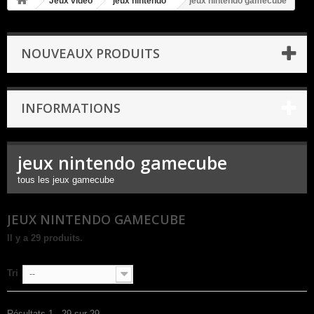
Jeux video
jeux nintendo
jeux nintendo gamecube
NOUVEAUX PRODUITS
INFORMATIONS
jeux nintendo gamecube
tous les jeux gamecube
JEUX NINTENDO GAMECUBE
Il y a 29 produits.
Tri
--
Résultats 1 - 29 sur 29.