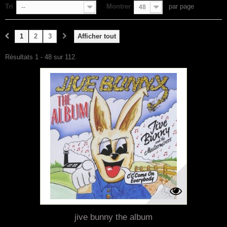
Tri
Montrer
par page
--
48
1
2
3
Afficher tout
Résultats 1 - 48 sur 112.
jive bunny the album