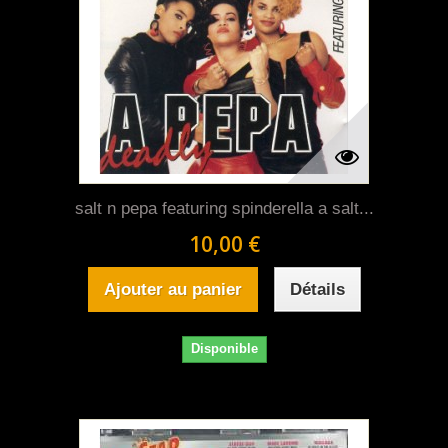
salt n pepa featuring spinderella a salt...
10,00 €
Ajouter au panier
Détails
Disponible