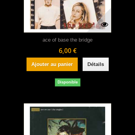
ace of base the bridge
6,00 €
Ajouter au panier
Détails
Disponible