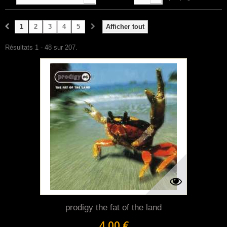
1
2
3
4
5
Afficher tout
Résultats 1 - 48 sur 207.
prodigy the fat of the land
4,00 €