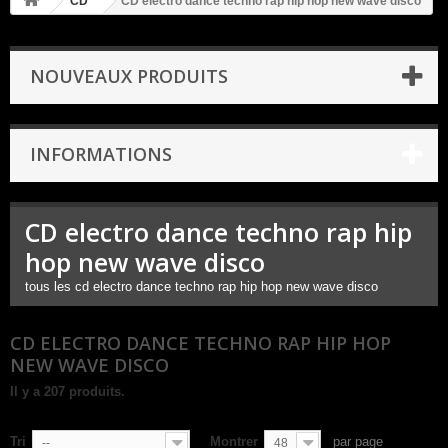
CD
CD electro dance techno rap hip hop new wave disco
NOUVEAUX PRODUITS
INFORMATIONS
CD electro dance techno rap hip
hop new wave disco
tous les cd electro dance techno rap hip hop new wave disco
CD ELECTRO DANCE TECHNO RAP HIP HOP
NEW WAVE DISCO
Il y a 207 produits.
Tri
Montrer
par page
--
48