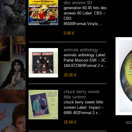
des annees 60
generation 60 45 hits des
annees 60 Label: CBS –
CBS
85500Format:Vinyle,...
5,00 €
animals anthology
animals anthology Label:
Pathé Marconi EMI – 2C
184-97238/9Format:2 x...
25,00 €
chuck berry sweet
little sixteen
chuck berry sweet little
sixteen Label: Impact –
6995 402Format:2 x...
er
15,00 €