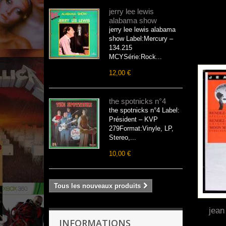
jerry lee lewis
alabama show
jerry lee lewis alabama
show Label:Mercury –
134.215
MCYSérie:Rock...
12,00 €
the spotnicks n°4
the spotnicks n°4 Label:
Président – KVP
279Format:Vinyle, LP,
Stereo,...
10,00 €
Tous les nouveaux produits
jean
INFORMATIONS