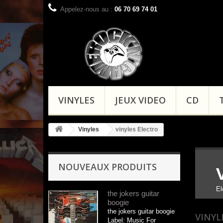
Appelez-nous au :
06 70 69 74 01
VINYLES
JEUX VIDEO
CD
Vinyles
vinyles Electro
NOUVEAUX PRODUITS
El
the jokers guitar
boogie
the jokers guitar boogie
VINYL
Label: Music For