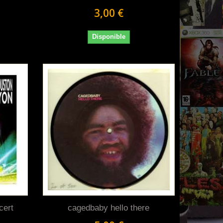
3,00 €
Disponible
cert
cagedbaby hello there