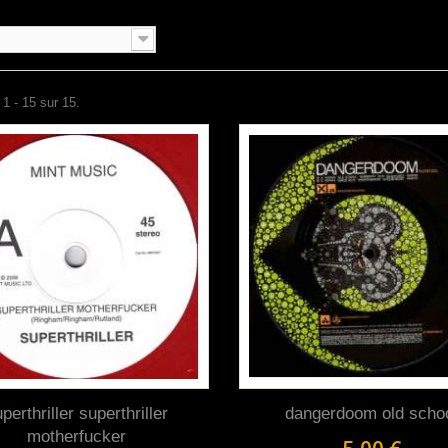
 1 - 15 sur 15.
perthriller superthriller
dangerdoom old scho
motherfucker