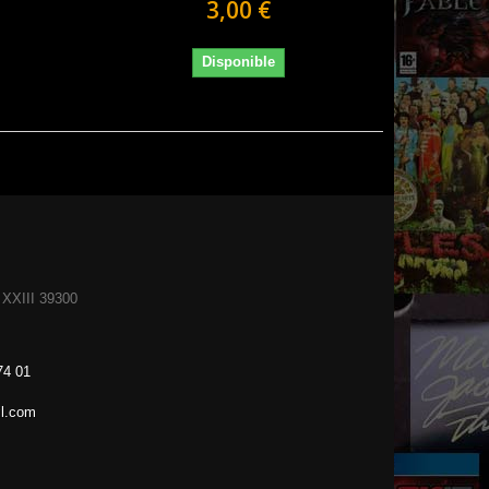
3,00 €
Disponible
XXIII 39300
74 01
l.com