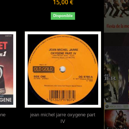
15,00 €
Disponible
ene
jean michel jarre oxygene part
IV