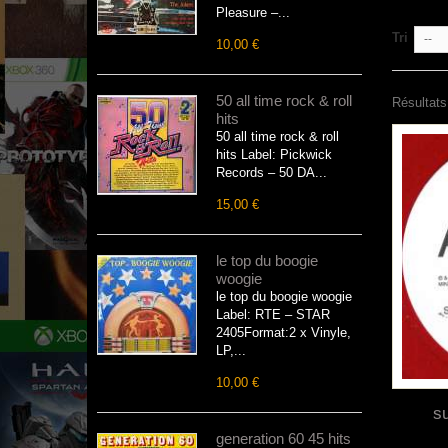
Pleasure –...
Tri
--
10,00 €
50 all time rock & roll
Résultats
hits
50 all time rock & roll
hits Label: Pickwick
Records – 50 DA...
15,00 €
le top du boogie
woogie
le top du boogie woogie
Label: RTE – STAR
2405Format:2 x Vinyle,
LP,...
10,00 €
su
generation 60 45 hits