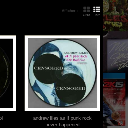
Afficher :
Grille
Liste
ol
andrew liles as if punk rock
never happened