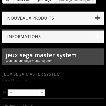
Jeux video
jeux sega
jeux sega master system
NOUVEAUX PRODUITS
INFORMATIONS
jeux sega master system
tous les jeux sega master system
JEUX SEGA MASTER SYSTEM
Il y a 23 produits.
Tri
--
Résultats 1 - 23 sur 23.