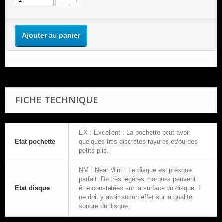
Ajouter au panier
FICHE TECHNIQUE
EX : Excellent : La pochette peut avoir
Etat pochette
quelques très discrètes rayures et/ou des
petits plis.
NM : Near Mint : Le disque est presque
parfait. De très légères marques peuvent
Etat disque
être constatées sur la surface du disque. Il
ne doit y avoir aucun effet sur la qualité
sonore du disque.