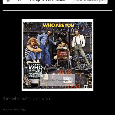
CD
cd pop rock international
the who who are you
Agrandir l'image
the who who are you
Model
ref 8252