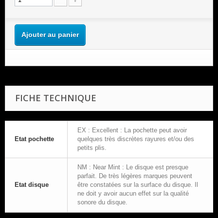
Ajouter au panier
FICHE TECHNIQUE
EX : Excellent : La pochette peut avoir
Etat pochette
quelques très discrètes rayures et/ou des
petits plis.
NM : Near Mint : Le disque est presque
parfait. De très légères marques peuvent
Etat disque
être constatées sur la surface du disque. Il
ne doit y avoir aucun effet sur la qualité
sonore du disque.