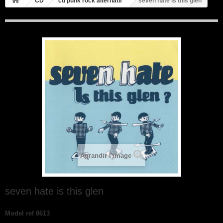
CD
cd punk rock alternatif
seven hate is this glen
Agrandir l'image
seven hate is this glen
Model
ref 8613