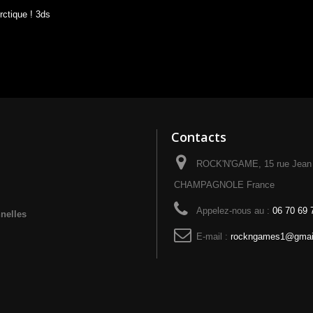
rctique ! 3ds
Contacts
ROCK'N'GAME, 15 rue Jean 
CHAMPAGNOLE France
Appelez-nous au :
06 70 69 
nelles
E-mail :
rockngames1@gmai