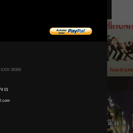
XXIII 39300
74 01
l.com