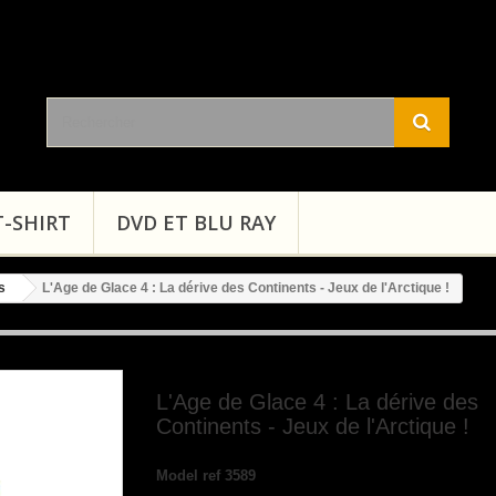
T-SHIRT
DVD ET BLU RAY
s
L'Age de Glace 4 : La dérive des Continents - Jeux de l'Arctique !
L'Age de Glace 4 : La dérive des
Continents - Jeux de l'Arctique !
Model
ref 3589