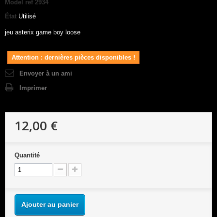
Model
ref 2934
État
Utilisé
jeu asterix game boy loose
Attention : dernières pièces disponibles !
Envoyer à un ami
Imprimer
12,00 €
Quantité
Ajouter au panier