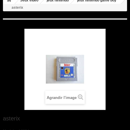
Jeux video
jeux nintendo
jeux nintendo game boy
asterix
Agrandir l'image
asterix