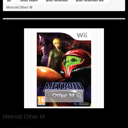
Jeux video
jeux nintendo
jeux nintendo WII
Metroid Other M
Agrandir l'image
Metroid Other M