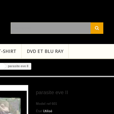
T-SHIRT
DVD ET BLU RAY
parasite eve II
parasite eve II
Model
ref 601
État
Utilisé