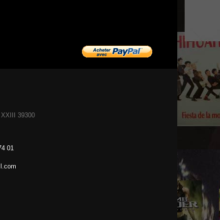
XXIII 39300
74 01
l.com