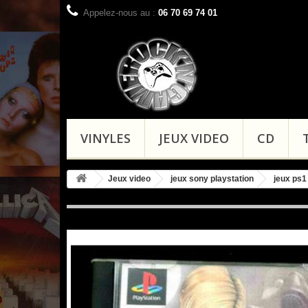
Appelez-nous au :
06 70 69 74 01
VINYLES
JEUX VIDEO
CD
Jeux video
jeux sony playstation
jeux ps1