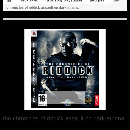
Jeux video
jeux sony playstation
jeux ps3
the
chronicles of riddick assault on dark athena
Agrandir l'image
the chronicles of riddick assault on dark athena