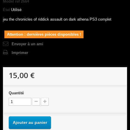
Model
ref 2664
État
Utilisé
jeu the chronicles of riddick assault on dark athena PS3 complet
Attention : dernières pièces disponibles !
Envoyer à un ami
Imprimer
15,00 €
Quantité
Ajouter au panier