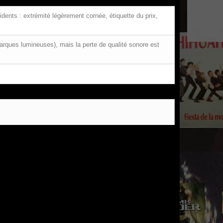
ents : extrémité légèrement cornée, étiquette du prix,
arques lumineuses), mais la perte de qualité sonore est