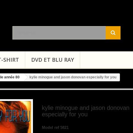
T-SHIRT
DVD ET BLU RAY
gle année 80
kylie minogue and jason donovan especially for you
kylie minogue and jason donovan
especially for you
Model
ref 5821