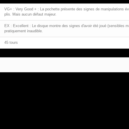
VG+ : Very Good + : La pochette présente des signes de manipulations évid
plis. Mais aucun défaut majeur.
EX : Excellent : Le disque montre des signes d'avoir été joué (sensibles m
pratiquement inaudible.
45 tours