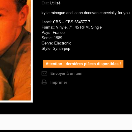
État
Utilisé
kylie minogue and jason donovan especially for you
Label: CBS – CBS 654577 7
Format: Vinyle, 7", 45 RPM, Single
Pays: France
Sortie: 1989
Genre: Electronic
Style: Synth-pop
Attention : dernières pièces disponibles !
Envoyer à un ami
Imprimer