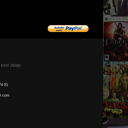
XXIII 39300
74 01
l.com