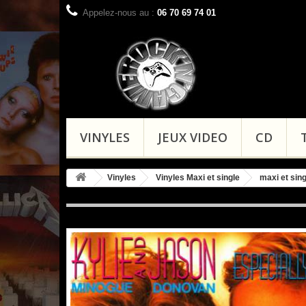
Appelez-nous au :
06 70 69 74 01
VINYLES
JEUX VIDEO
CD
Vinyles
Vinyles Maxi et single
maxi et sin