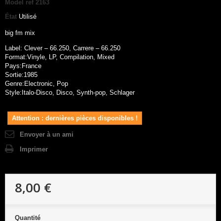
Model
ref 2163
État
Utilisé
big fm mix
Label: Clever – 66.250, Carrere – 66.250
Format:Vinyle, LP, Compilation, Mixed
Pays:France
Sortie:1985
Genre:Electronic, Pop
Style:Italo-Disco, Disco, Synth-pop, Schlager
Attention : dernières pièces disponibles !
Envoyer à un ami
Imprimer
8,00 €
Quantité