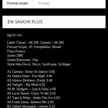
Format vinyle
33 tours
EN SAVOIR PLUS
big fm mix
Label: Clever – 66.250, Carrere – 66.250
Format:Vinyle, LP, Compilation, Mixed
Pays:France
Sortie:1985
Genre:Electronic, Pop
Style:Italo-Disco, Disco, Synth-pop, Schlager
A1 Carrara– Shine On Dance 3:50
A2 Valerie Dore– The Night 3:45
A3 Gibson Brothers– Emily 3:40
A4 Twilight – My Mind 4:25
A5 M. Rodgers – Just A Story 4:00
A6 Lucio David– Close To Me 3:52
A7 Topo & Roby– Under The Ice 3:53
A8 Frank Dana– Believe Me 2:50
B1 Gilbert Montagné– Liberte 3:12