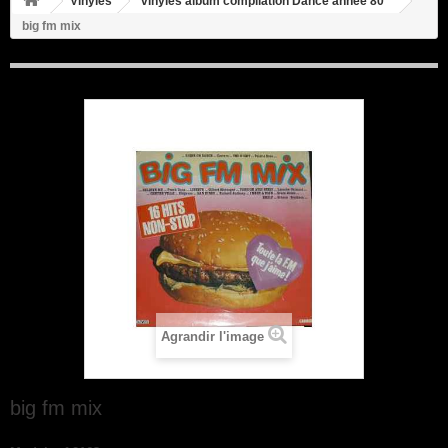
Vinyles
vinyles album compilation Dance année 80
big fm mix
Agrandir l'image
big fm mix