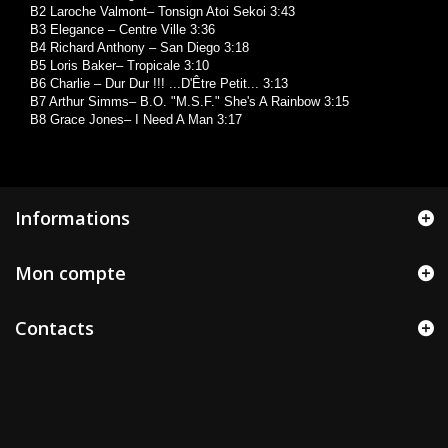
B2 Laroche Valmont– Tonsign Atoi Sekoi 3:43
B3 Elegance – Centre Ville 3:36
B4 Richard Anthony – San Diego 3:18
B5 Loris Baker– Tropicale 3:10
B6 Charlie – Dur Dur !!! ...D'Être Petit... 3:13
B7 Arthur Simms– B.O. "M.S.F." She's A Rainbow 3:15
B8 Grace Jones– I Need A Man 3:17
Informations
Mon compte
Contacts