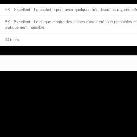
EX : Excellent : La pochette peut avoir quelques très discrètes rayures et/o
EX : Excellent : Le disque montre des signes d'avoir été joué (sensibles m
pratiquement inaudible.
33 tours