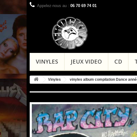
Appelez-nous au :
06 70 69 74 01
VINYLES
JEUX VIDEO
CD
Vinyles
vinyles album compilation Dance anné