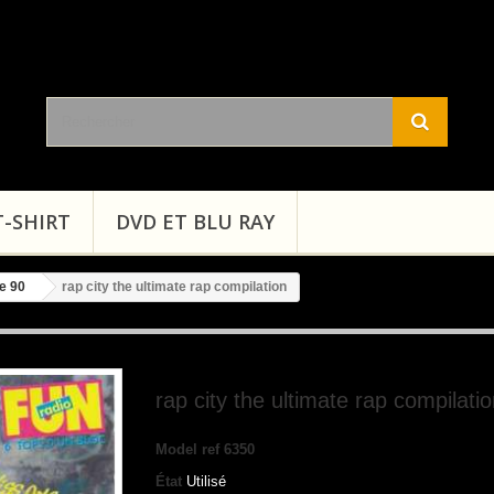
T-SHIRT
DVD ET BLU RAY
e 90
rap city the ultimate rap compilation
rap city the ultimate rap compilati
Model
ref 6350
État
Utilisé