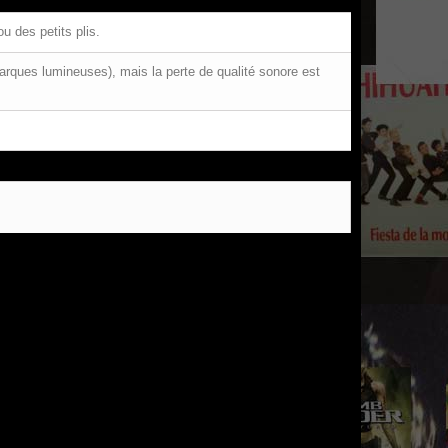
u des petits plis.
arques lumineuses), mais la perte de qualité sonore est