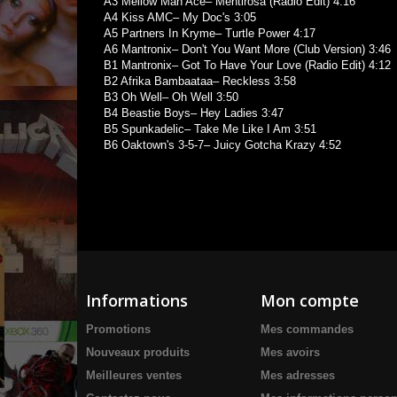
A3 Mellow Man Ace– Mentirosa (Radio Edit) 4:16
A4 Kiss AMC– My Doc's 3:05
A5 Partners In Kryme– Turtle Power 4:17
A6 Mantronix– Don't You Want More (Club Version) 3:46
B1 Mantronix– Got To Have Your Love (Radio Edit) 4:12
B2 Afrika Bambaataa– Reckless 3:58
B3 Oh Well– Oh Well 3:50
B4 Beastie Boys– Hey Ladies 3:47
B5 Spunkadelic– Take Me Like I Am 3:51
B6 Oaktown's 3-5-7– Juicy Gotcha Krazy 4:52
Informations
Mon compte
Promotions
Mes commandes
Nouveaux produits
Mes avoirs
Meilleures ventes
Mes adresses