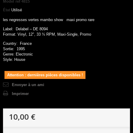
Model
ref 4815
État
Utilisé
les negresses vertes mambo show maxi promo rare
Label: Delabel ‎– DE 8094
Format: Vinyl, 12", 33 ⅓ RPM, Maxi-Single, Promo
Country: France
Sortie: 1995
Genre: Electronic
Style: House
Attention : dernières pièces disponibles !
Envoyer à un ami
Imprimer
10,00 €