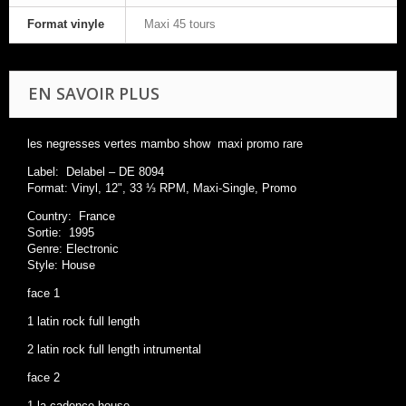
Format vinyle
Maxi 45 tours
EN SAVOIR PLUS
les negresses vertes mambo show maxi promo rare
Label: Delabel ‎– DE 8094
Format: Vinyl, 12", 33 ⅓ RPM, Maxi-Single, Promo
Country: France
Sortie: 1995
Genre: Electronic
Style: House
face 1
1 latin rock full length
2 latin rock full length intrumental
face 2
1 la cadence house