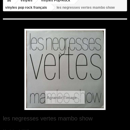
Vinyles
Vinyles Pop-Rock
vinyles pop rock français
les negresses vertes mambo show
Agrandir l'image
les negresses vertes mambo show