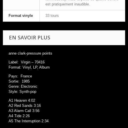
est pratiquement inaudible.
Format vinyle
33 tours
EN SAVOIR PLUS
anne clark-pressure points
Label: Virgin ‎– 70416
Format: Vinyl, LP, Album
Pays: France
Sortie: 1985
Genre: Electronic
Style: Synth-pop
A1 Heaven 4:02
A2 Red Sands 3:16
A3 Alarm Call 3:56
A4 Tide 2:26
A5 The Interruption 2:34