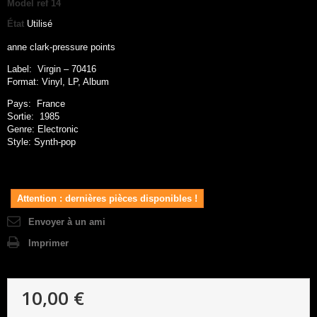
Model
ref 14
État
Utilisé
anne clark-pressure points
Label: Virgin ‎– 70416
Format: Vinyl, LP, Album
Pays: France
Sortie: 1985
Genre: Electronic
Style: Synth-pop
Attention : dernières pièces disponibles !
Envoyer à un ami
Imprimer
10,00 €