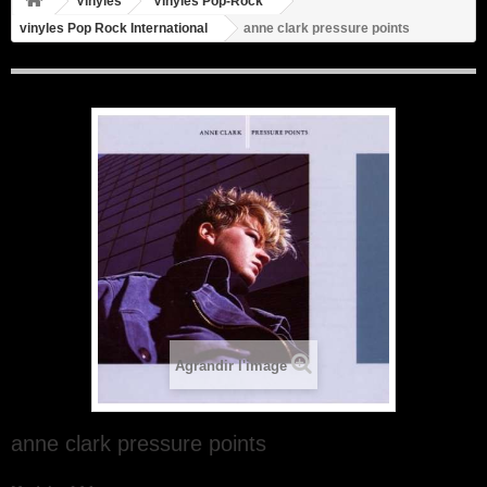
Vinyles
Vinyles Pop-Rock
vinyles Pop Rock International
anne clark pressure points
Agrandir l'image
anne clark pressure points