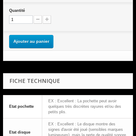
Quantité
Ajouter au panier
FICHE TECHNIQUE
EX : Excellent : La pochette peut avoir
Etat pochette
quelques très discrètes rayures et/ou des
petits plis.
EX : Excellent : Le disque montre des
signes d'avoir été joué (sensibles marques
Etat disque
lumineuses), mais la perte de qualité sonore